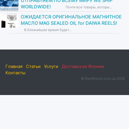
ОТПРАВЛЯЕМ ПО ВСЕМУ МИРУ WE SHIP
WORLDWIDE!
Почти все товары, которы...
ОЖИДАЕТСЯ ОРИГИНАЛЬНОЕ МАГНИТНОЕ
МАСЛО MAG SEALED OIL for DAIWA REELS!
В ближайшее время будет...
Главная
Статьи
Услуги
Доставка из Японии
Контакты
© ReelMaster.com.ua 2026