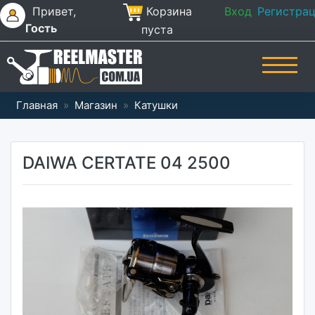
Привет,
Корзина
Вход
Регистра
Гость
пуста
Главная
»
Магазин
»
Катушки
DAIWA CERTATE 04 2500