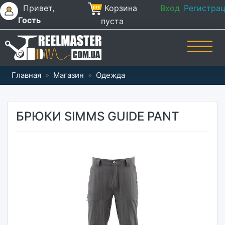
Привет,
Корзина
Вход
Регистра
Гость
пуста
Главная
»
Магазин
»
Одежда
БРЮКИ SIMMS GUIDE PANT