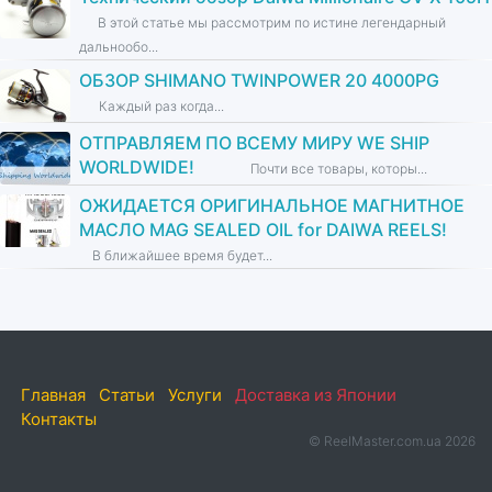
В этой статье мы рассмотрим по истине легендарный
дальнообо...
ОБЗОР SHIMANO TWINPOWER 20 4000PG
Каждый раз когда...
ОТПРАВЛЯЕМ ПО ВСЕМУ МИРУ WE SHIP
WORLDWIDE!
Почти все товары, которы...
ОЖИДАЕТСЯ ОРИГИНАЛЬНОЕ МАГНИТНОЕ
МАСЛО MAG SEALED OIL for DAIWA REELS!
В ближайшее время будет...
Главная
Статьи
Услуги
Доставка из Японии
Контакты
© ReelMaster.com.ua 2026