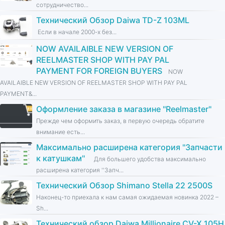
сотрудничество...
Технический Обзор Daiwa TD-Z 103ML
Если в начале 2000-х без...
NOW AVAILAIBLE NEW VERSION OF
REELMASTER SHOP WITH PAY PAL
PAYMENT FOR FOREIGN BUYERS
NOW
AVAILAIBLE NEW VERSION OF REELMASTER SHOP WITH PAY PAL
PAYMENT&...
Оформление заказа в магазине ''Reelmaster''
Прежде чем оформить заказ, в первую очередь обратите
внимание есть...
Максимально расширена категория ''Запчасти
к катушкам''
Для большего удобства максимально
расширена категория ''Запч...
Технический Обзор Shimano Stella 22 2500S
Наконец-то приехала к нам самая ожидаемая новинка 2022 –
Sh...
Технический обзор Daiwa Millionaire CV-X 105H