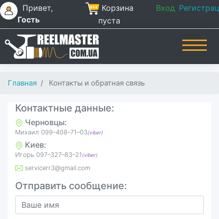
Привет,
Корзина
Вход
Регистра
Гость
пуста
Главная
Контакты и обратная связь
Контактные данные:
Черновцы:
Михаил 099–408–71–03
(viber)
Киев:
Игорь ‎097–327–83–21
(viber)
servicerr3@gmail.com
Отправить сообщение: