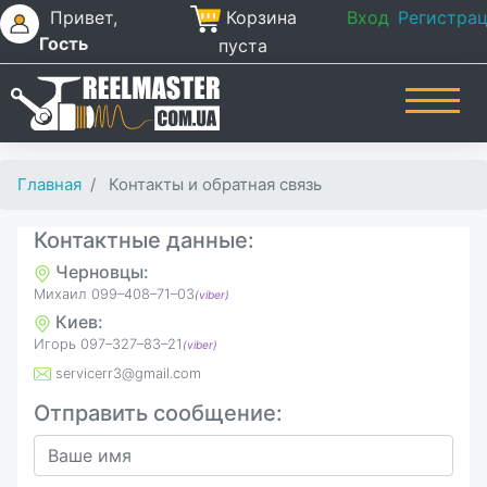
Привет,
Корзина
Вход
Регистра
Гость
пуста
Главная
Контакты и обратная связь
Контактные данные:
Черновцы:
Михаил 099–408–71–03
(viber)
Киев:
Игорь ‎097–327–83–21
(viber)
servicerr3@gmail.com
Отправить сообщение: