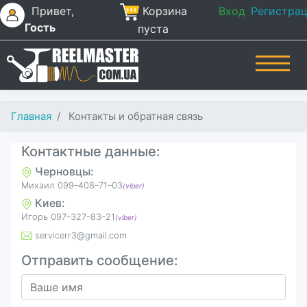
Привет,
Корзина
Вход
Регистра
Гость
пуста
Главная
Контакты и обратная связь
Контактные данные:
Черновцы:
Михаил 099–408–71–03
(viber)
Киев:
Игорь ‎097–327–83–21
(viber)
servicerr3@gmail.com
Отправить сообщение: