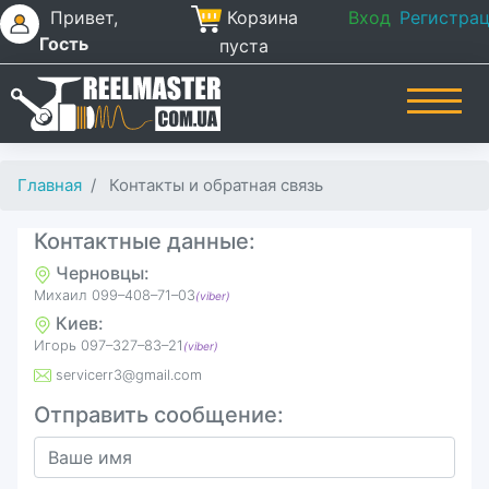
Привет,
Корзина
Вход
Регистра
Гость
пуста
Главная
Контакты и обратная связь
Контактные данные:
Черновцы:
Михаил 099–408–71–03
(viber)
Киев:
Игорь ‎097–327–83–21
(viber)
servicerr3@gmail.com
Отправить сообщение: