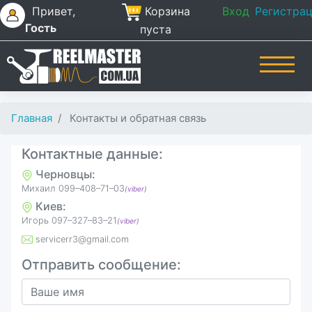
Привет,
Корзина
Вход
Регистра
Гость
пуста
Главная
Контакты и обратная связь
Контактные данные:
Черновцы:
Михаил 099–408–71–03
(viber)
Киев:
Игорь ‎097–327–83–21
(viber)
servicerr3@gmail.com
Отправить сообщение: