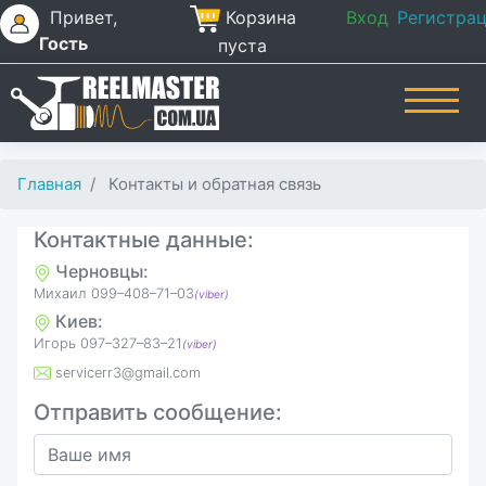
Привет,
Корзина
Вход
Регистра
Гость
пуста
Главная
Контакты и обратная связь
Контактные данные:
Черновцы:
Михаил 099–408–71–03
(viber)
Киев:
Игорь ‎097–327–83–21
(viber)
servicerr3@gmail.com
Отправить сообщение: